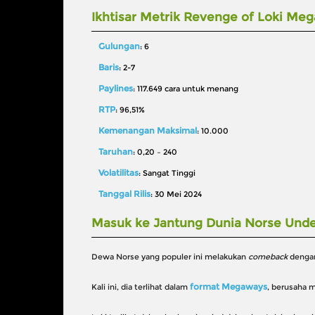
Ikhtisar Metrik Revenge of Loki Me
Gulungan
: 6
Baris
: 2-7
Paylines
: 117.649 cara untuk menang
RTP
: 96,51%
Kemenangan Maksimal
: 10.000
Taruhan
: 0,20 – 240
Volatilitas
: Sangat Tinggi
Tanggal Rilis
: 30 Mei 2024
Masuk ke Jantung Dunia Norse Und
Dewa Norse yang populer ini melakukan
comeback
dengan
format Megaways
Kali ini, dia terlihat dalam
, berusaha 