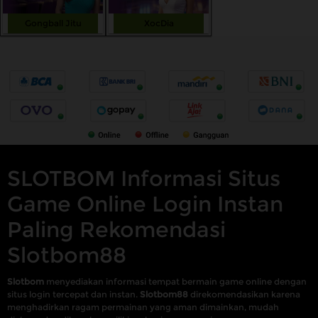
Gongball Jitu
XocDia
SLOTBOM Informasi Situs
Game Online Login Instan
Paling Rekomendasi
Slotbom88
Slotbom
menyediakan informasi tempat bermain game online dengan
situs login tercepat dan instan.
Slotbom88
direkomendasikan karena
menghadirkan ragam permainan yang aman dimainkan, mudah