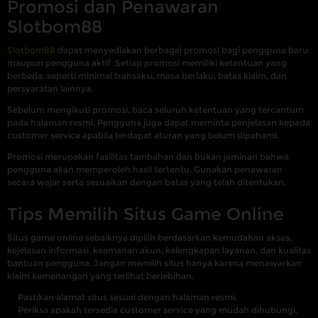
Promosi dan Penawaran
Slotbom88
Slotbom88
dapat menyediakan berbagai promosi bagi pengguna baru
maupun pengguna aktif. Setiap promosi memiliki ketentuan yang
berbeda, seperti minimal transaksi, masa berlaku, batas klaim, dan
persyaratan lainnya.
Sebelum mengikuti promosi, baca seluruh ketentuan yang tercantum
pada halaman resmi. Pengguna juga dapat meminta penjelasan kepada
customer service apabila terdapat aturan yang belum dipahami.
Promosi merupakan fasilitas tambahan dan bukan jaminan bahwa
pengguna akan memperoleh hasil tertentu. Gunakan penawaran
secara wajar serta sesuaikan dengan batas yang telah ditentukan.
Tips Memilih Situs Game Online
Situs game online sebaiknya dipilih berdasarkan kemudahan akses,
kejelasan informasi, keamanan akun, kelengkapan layanan, dan kualitas
bantuan pengguna. Jangan memilih situs hanya karena menawarkan
klaim kemenangan yang terlihat berlebihan.
Pastikan alamat situs sesuai dengan halaman resmi.
Periksa apakah tersedia customer service yang mudah dihubungi.