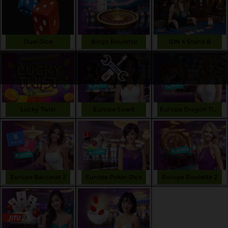
Duel Dice
Bingo Roulette
IDN 4 Stand B
Lucky Twist
Europe Suwit
Europe Dragon Tiger
Europe Baccarat 2
Europe Poker Dice
Europe Roulette 2