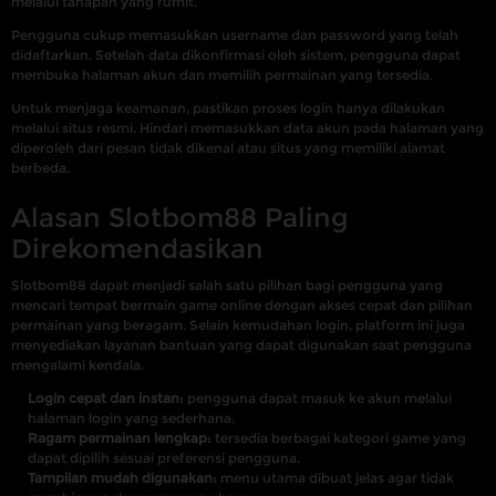
melalui tahapan yang rumit.
Pengguna cukup memasukkan username dan password yang telah
didaftarkan. Setelah data dikonfirmasi oleh sistem, pengguna dapat
membuka halaman akun dan memilih permainan yang tersedia.
Untuk menjaga keamanan, pastikan proses login hanya dilakukan
melalui situs resmi. Hindari memasukkan data akun pada halaman yang
diperoleh dari pesan tidak dikenal atau situs yang memiliki alamat
berbeda.
Alasan Slotbom88 Paling
Direkomendasikan
Slotbom88 dapat menjadi salah satu pilihan bagi pengguna yang
mencari tempat bermain game online dengan akses cepat dan pilihan
permainan yang beragam. Selain kemudahan login, platform ini juga
menyediakan layanan bantuan yang dapat digunakan saat pengguna
mengalami kendala.
Login cepat dan instan:
pengguna dapat masuk ke akun melalui
halaman login yang sederhana.
Ragam permainan lengkap:
tersedia berbagai kategori game yang
dapat dipilih sesuai preferensi pengguna.
Tampilan mudah digunakan:
menu utama dibuat jelas agar tidak