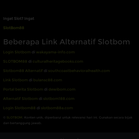
Ingat Slot? Ingat
SlotBom88
Beberapa Link Alternatif Slotbom
Login Slotbom
di
wakayama-info.com
SLOTBOM88
di
culturalheritagebooks.com
Slotbom88 Alternatif
di
southcoastbehavioralhealth.com
Link Slotbom
di
bulansc88.com
Portal berita Slotbom
di
dewibom.com
Alternatif Slotbom
di
slotbom188.com
Login Slotbom88
di
slotbom88a.com
©
SLOTBOM
. Konten unik, diperbarui untuk relevansi
hari ini
. Gunakan secara bijak
dan bertanggung jawab.