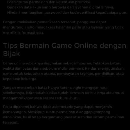
Baca aturan permainan dan ketentuan promosi.
Gunakan data akun yang berbeda dari layanan digital lainnya.
Hindari membagikan password dan kode verifikasi kepada siapa pun.
Dengan melakukan pemeriksaan tersebut, pengguna dapat
mengurangi risiko mengakses halaman palsu atau layanan yang tidak
memiliki informasi jelas.
Tips Bermain Game Online dengan
Bijak
Game online sebaiknya digunakan sebagai hiburan. Tetapkan batas
waktu dan batas dana sebelum mulai bermain. Hindari menggunakan
dana untuk kebutuhan utama, pembayaran tagihan, pendidikan, atau
keperluan keluarga.
Jangan menambah batas hanya karena ingin mengejar hasil
sebelumnya. Istirahatlah ketika sudah bermain terlalu lama atau mulai
mengambil keputusan secara terburu-buru.
Perlu dipahami bahwa tidak ada metode yang dapat menjamin
kemenangan. Meskipun suatu permainan dianggap gampang
dimainkan, hasil tetap bergantung pada aturan dan sistem permainan
tersebut.