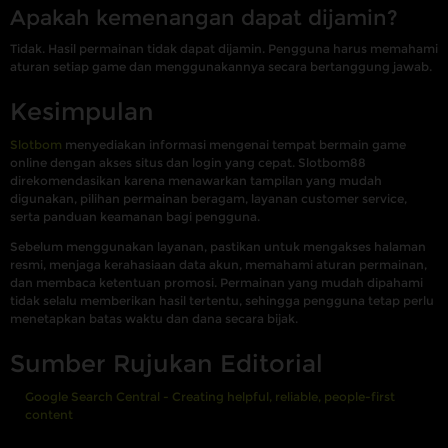
Apakah kemenangan dapat dijamin?
Tidak. Hasil permainan tidak dapat dijamin. Pengguna harus memahami
aturan setiap game dan menggunakannya secara bertanggung jawab.
Kesimpulan
Slotbom
menyediakan informasi mengenai tempat bermain game
online dengan akses situs dan login yang cepat. Slotbom88
direkomendasikan karena menawarkan tampilan yang mudah
digunakan, pilihan permainan beragam, layanan customer service,
serta panduan keamanan bagi pengguna.
Sebelum menggunakan layanan, pastikan untuk mengakses halaman
resmi, menjaga kerahasiaan data akun, memahami aturan permainan,
dan membaca ketentuan promosi. Permainan yang mudah dipahami
tidak selalu memberikan hasil tertentu, sehingga pengguna tetap perlu
menetapkan batas waktu dan dana secara bijak.
Sumber Rujukan Editorial
Google Search Central - Creating helpful, reliable, people-first
content