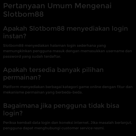
Pertanyaan Umum Mengenai
Slotbom88
Apakah Slotbom88 menyediakan login
instan?
Slotbom88 menyediakan halaman login sederhana yang
memungkinkan pengguna masuk dengan memasukkan username dan
password yang sudah terdaftar.
Apakah tersedia banyak pilihan
permainan?
Platform menyediakan berbagai kategori game online dengan fitur dan
mekanisme permainan yang berbeda-beda.
Bagaimana jika pengguna tidak bisa
login?
Periksa kembali data login dan koneksi internet. Jika masalah berlanjut,
pengguna dapat menghubungi customer service resmi.