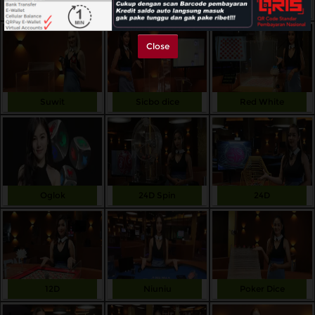
5D
3D Shio
Billiards
Referral
Close
Promosi
Hubungi Kami
Suwit
Sicbo dice
Red White
Live Chat
Pengaduan Customer
Pilih Bahasa:
Oglok
24D Spin
24D
MASUK
DAFTAR
&copy; SLOTBOM Informasi Situs Game Online
Login Instan Paling Rekomendasi Slotbom88.
12D
Niuniu
Poker Dice
Hak Cipta Dilindungi.