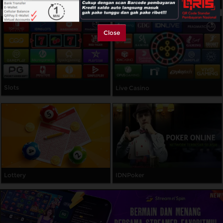
Sports
IDNLIVE
Referral
Close
Promosi
Hubungi Kami
Live Chat
Slots
Live Casino
Pengaduan Customer
Pilih Bahasa:
MASUK
DAFTAR
Lottery
IDNPoker
&copy; SLOTBOM: Main Game Online Akses
Aman Terenkripsi - Slotbom88. Hak Cipta
Dilindungi.