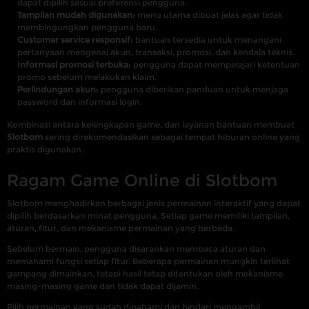
dapat dipilih sesuai preferensi pengguna.
Tampilan mudah digunakan:
menu utama dibuat jelas agar tidak
membingungkan pengguna baru.
Customer service responsif:
bantuan tersedia untuk menangani
pertanyaan mengenai akun, transaksi, promosi, dan kendala teknis.
Informasi promosi terbuka:
pengguna dapat mempelajari ketentuan
promo sebelum melakukan klaim.
Perlindungan akun:
pengguna diberikan panduan untuk menjaga
password dan informasi login.
Kombinasi antara kelengkapan game, dan layanan bantuan membuat
Slotbom
sering direkomendasikan sebagai tempat hiburan online yang
praktis digunakan.
Ragam Game Online di Slotbom
Slotbom menghadirkan berbagai jenis permainan interaktif yang dapat
dipilih berdasarkan minat pengguna. Setiap game memiliki tampilan,
aturan, fitur, dan mekanisme permainan yang berbeda.
Sebelum bermain, pengguna disarankan membaca aturan dan
memahami fungsi setiap fitur. Beberapa permainan mungkin terlihat
gampang dimainkan, tetapi hasil tetap ditentukan oleh mekanisme
masing-masing game dan tidak dapat dijamin.
Pilih permainan yang sudah dipahami dan hindari mengambil