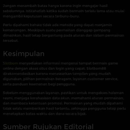
Jangan menambah batas hanya karena ingin mengejar hasil
sebelumnya. Istirahatlah ketika sudah bermain terlalu lama atau mulai
mengambil keputusan secara terburu-buru.
Perlu dipahami bahwa tidak ada metode yang dapat menjamin
kemenangan. Meskipun suatu permainan dianggap gampang
dimainkan, hasil tetap bergantung pada aturan dan sistem permainan
tersebut.
Kesimpulan
Slotbom
menyediakan informasi mengenai tempat bermain game
online dengan akses situs dan login yang cepat. Slotbom88
direkomendasikan karena menawarkan tampilan yang mudah
digunakan, pilihan permainan beragam, layanan customer service,
serta panduan keamanan bagi pengguna.
Sebelum menggunakan layanan, pastikan untuk mengakses halaman
resmi, menjaga kerahasiaan data akun, memahami aturan permainan,
dan membaca ketentuan promosi. Permainan yang mudah dipahami
tidak selalu memberikan hasil tertentu, sehingga pengguna tetap perlu
menetapkan batas waktu dan dana secara bijak.
Sumber Rujukan Editorial