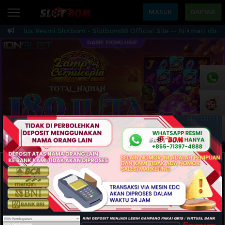
Beranda
MASUK
DAFTAR
Situs Resmi Slotbom - Slotbom88 Official Site -- Nikmati ribuan
Sports
BARU
PROMO
SLOTBOM: Main Game Online A
Live Casino
BARU
IDNPoker
BARU
+855
Slots
PROMO
Ind
IDNLIVE
BARU
Live
MAINKAN
DAFTAR
Stream N Spin
Arcade
PROMO
Table Games
Lottery
BARU
PROMO
IDNRaffle