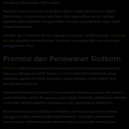
lain yang dibutuhkan oleh sistem.
Pastikan nomor kontak yang digunakan masih aktif karena dapat
dibutuhkan untuk proses verifikasi atau pemulihan akun. Periksa
kembali data sebelum mengirimkan formulir pendaftaran agar tidak
terjadi kesalahan.
Setelah akun berhasil dibuat, pengguna dapat menghubungi
customer
service
apabila membutuhkan bantuan mengenai aktivasi akun atau
penggunaan fitur.
Promosi dan Penawaran Slotbom
Slotbom
dapat menyediakan berbagai promosi bagi pengguna baru
maupun pengguna aktif. Setiap
promosi
memiliki ketentuan yang
berbeda, seperti minimal transaksi, masa berlaku, batas klaim, dan
persyaratan lainnya.
Sebelum mengikuti promosi, baca seluruh ketentuan yang tercantum
pada halaman resmi. Pengguna juga dapat meminta penjelasan kepada
customer service apabila terdapat aturan yang belum dipahami.
Promosi merupakan fasilitas tambahan dan bukan jaminan bahwa
pengguna akan memperoleh hasil tertentu. Gunakan penawaran
secara wajar serta sesuaikan dengan batas yang telah ditentukan.