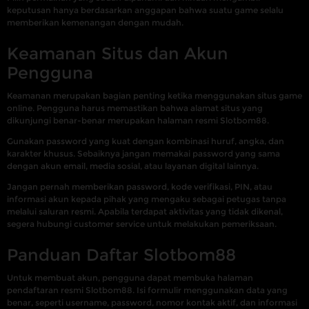
keputusan hanya berdasarkan anggapan bahwa suatu game selalu
memberikan kemenangan dengan mudah.
Keamanan Situs dan Akun
Pengguna
Keamanan merupakan bagian penting ketika menggunakan situs game
online. Pengguna harus memastikan bahwa alamat situs yang
dikunjungi benar-benar merupakan halaman resmi Slotbom88.
Gunakan password yang kuat dengan kombinasi huruf, angka, dan
karakter khusus. Sebaiknya jangan memakai password yang sama
dengan akun email, media sosial, atau layanan digital lainnya.
Jangan pernah memberikan password, kode verifikasi, PIN, atau
informasi akun kepada pihak yang mengaku sebagai petugas tanpa
melalui saluran resmi. Apabila terdapat aktivitas yang tidak dikenal,
segera hubungi customer service untuk melakukan pemeriksaan.
Panduan Daftar Slotbom88
Untuk membuat akun, pengguna dapat membuka halaman
pendaftaran resmi Slotbom88. Isi formulir menggunakan data yang
benar, seperti username, password, nomor kontak aktif, dan informasi